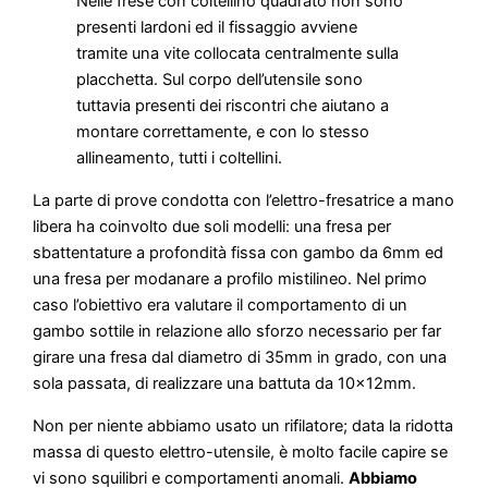
Nelle frese con coltellino quadrato non sono
presenti lardoni ed il fissaggio avviene
tramite una vite collocata centralmente sulla
placchetta. Sul corpo dell’utensile sono
tuttavia presenti dei riscontri che aiutano a
montare correttamente, e con lo stesso
allineamento, tutti i coltellini.
La parte di prove condotta con l’elettro-fresatrice a mano
libera ha coinvolto due soli modelli: una fresa per
sbattentature a profondità fissa con gambo da 6mm ed
una fresa per modanare a profilo mistilineo. Nel primo
caso l’obiettivo era valutare il comportamento di un
gambo sottile in relazione allo sforzo necessario per far
girare una fresa dal diametro di 35mm in grado, con una
sola passata, di realizzare una battuta da 10x12mm.
Non per niente abbiamo usato un rifilatore; data la ridotta
massa di questo elettro-utensile, è molto facile capire se
vi sono squilibri e comportamenti anomali.
Abbiamo