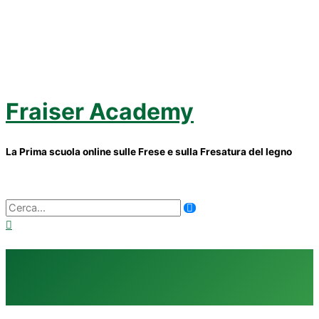
Vai
al
contenuto
Fraiser Academy
La Prima scuola online sulle Frese e sulla Fresatura del legno
Menu
principale
Ricerca
per: