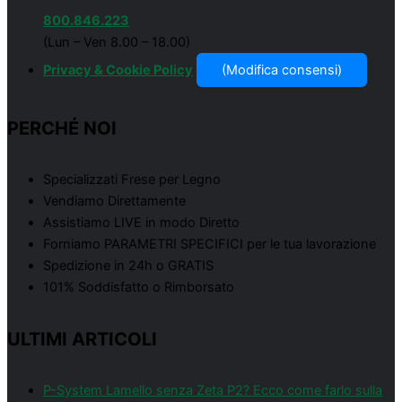
800.846.223
(Lun – Ven 8.00 – 18.00)
Privacy & Cookie Policy
(Modifica consensi)
PERCHÉ NOI
Specializzati Frese per Legno
Vendiamo Direttamente
Assistiamo LIVE in modo Diretto
Forniamo PARAMETRI SPECIFICI per le tua lavorazione
Spedizione in 24h o GRATIS
101% Soddisfatto o Rimborsato
ULTIMI ARTICOLI
P-System Lamello senza Zeta P2? Ecco come farlo sulla