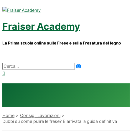
Vai
al
contenuto
Fraiser Academy
La Prima scuola online sulle Frese e sulla Fresatura del legno
Menu
principale
Ricerca
per:
Home
Consigli Lavorazioni
Dubbi su come pulire le frese? È arrivata la guida definitiva