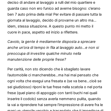
deciso di andare al lavaggio a rulli del mio quartiere e
guarda caso non ero l’unico ad averne bisogno: c’erano
ben 7 auto prima della mia! Per evitare di passare tutta la
giornata al lavaggio, decido di provarne un altro ma…
idem, stessa situazione. A questo punto mi metto il
cuore in pace, aspetto ed inizio a riflettere.
Cavolo, la gente è mediamente disposta a sprecare
anche un’ora di tempo in fila al lavaggio auto…e non si
preoccupa di investire qualche minuto nella
manutenzione delle proprie frese?
Per carità, non sto dicendo che è sbagliato lavare
l’automobile ci mancherebbe…ma hai mai pensato che
ogni volta che esegui una fresata e (se va bene…cioè se
sei giudizioso) riponi le tue frese nella scatola o nel porta
frese (quel piano di appoggio con tanti buchi nei quali
inserire il codolo) senza averla nemmeno pulita, quando
la vai a riprendere hai sempre l’impressione di avere fra le
mani un utensile vecchio e trasandato che ti impedisce di