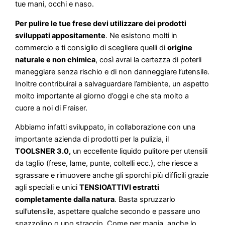
tue mani, occhi e naso.
Per pulire le tue frese devi utilizzare dei prodotti
sviluppati appositamente
. Ne esistono molti in
commercio e ti consiglio di scegliere quelli di
origine
naturale e non chimica
, così avrai la certezza di poterli
maneggiare senza rischio e di non danneggiare l’utensile.
Inoltre contribuirai a salvaguardare l’ambiente, un aspetto
molto importante al giorno d’oggi e che sta molto a
cuore a noi di Fraiser.
Abbiamo infatti sviluppato, in collaborazione con una
importante azienda di prodotti per la pulizia, il
TOOLSNER 3.0,
un eccellente liquido pulitore per utensili
da taglio (frese, lame, punte, coltelli ecc.), che riesce a
sgrassare e rimuovere anche gli sporchi più difficili grazie
agli speciali e unici
TENSIOATTIVI estratti
completamente dalla natura
. Basta spruzzarlo
sull’utensile, aspettare qualche secondo e passare uno
spazzolino o uno straccio. Come per magia, anche lo