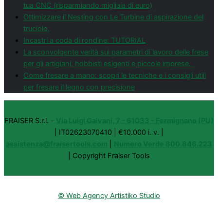
tua CNC (risparmiando migliaia di euro)
Ottimizzare il Nesting con Le Turbine di aspirazione del
truciolo.
Incastri a coda di rondine: TUTORIAL
La sconvolgente verità sui parametri di lavoro delle frese
per gli artigiani, hobbisti esigenti e piccole imprese.
Come fresare a mano: scopri le tecniche e i consigli utili
per fresare il legno con precisione
FRAISER S.r.l. -
Via Luigi Galvani, 7 - 61033 - Fermignano (PU)
| IT02623070410 | €10.000 i. v. |
assistenza@fraisertools.com
|
Numero Verde 800.846.223
| Copyright Fraiser Tools
© Web Agency Artistiko Studio