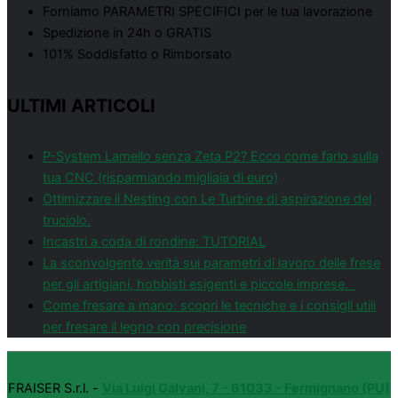
Forniamo PARAMETRI SPECIFICI per le tua lavorazione
Spedizione in 24h o GRATIS
101% Soddisfatto o Rimborsato
ULTIMI ARTICOLI
P-System Lamello senza Zeta P2? Ecco come farlo sulla
tua CNC (risparmiando migliaia di euro)
Ottimizzare il Nesting con Le Turbine di aspirazione del
truciolo.
Incastri a coda di rondine: TUTORIAL
La sconvolgente verità sui parametri di lavoro delle frese
per gli artigiani, hobbisti esigenti e piccole imprese.
Come fresare a mano: scopri le tecniche e i consigli utili
per fresare il legno con precisione
FRAISER S.r.l. -
Via Luigi Galvani, 7 - 61033 - Fermignano (PU)