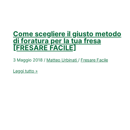
Come scegliere il giusto metodo
di foratura per la tua fresa
[FRESARE FACILE]
3 Maggio 2018
/
Matteo Urbinati
/
Fresare Facile
Come
Leggi tutto »
scegliere
il
giusto
metodo
di
foratura
per
la