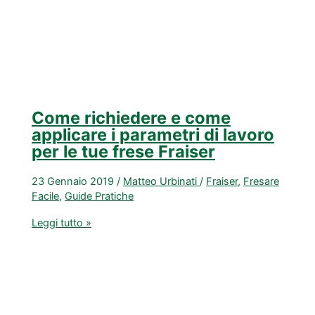
Come richiedere e come
applicare i parametri di lavoro
per le tue frese Fraiser
23 Gennaio 2019
/
Matteo Urbinati
/
Fraiser
,
Fresare
Facile
,
Guide Pratiche
Come
Leggi tutto »
richiedere
e
come
applicare
i