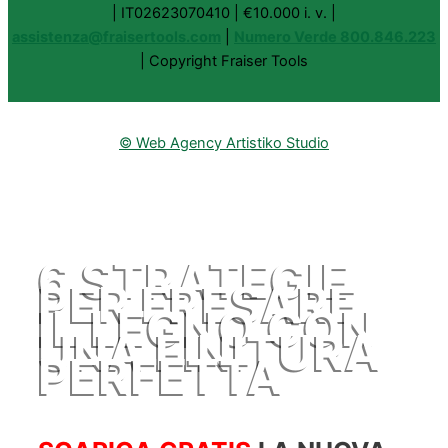
| IT02623070410 | €10.000 i. v. |
assistenza@fraisertools.com
|
Numero Verde 800.846.223
| Copyright Fraiser Tools
© Web Agency Artistiko Studio
6 STRATEGIE
PER FRESARE
IL LEGNO CON
UNA FINITURA
PERFETTA