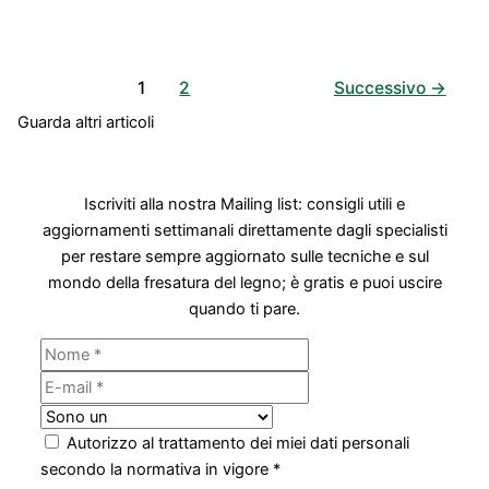
la
fresa
in
1
2
Successivo
→
modo
corretto
Guarda altri articoli
nella
pinza
elastica
Iscriviti alla nostra Mailing list: consigli utili e
[FRESARE
aggiornamenti settimanali direttamente dagli specialisti
FACILE]
per restare sempre aggiornato sulle tecniche e sul
mondo della fresatura del legno; è gratis e puoi uscire
quando ti pare.
Autorizzo al trattamento dei miei dati personali
secondo la normativa in vigore *