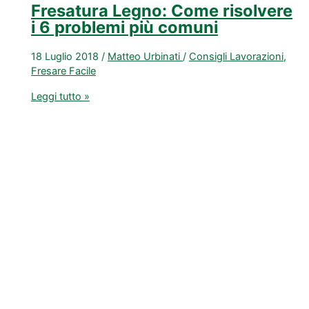
Fresatura Legno: Come risolvere
i 6 problemi più comuni
18 Luglio 2018
/
Matteo Urbinati
/
Consigli Lavorazioni
,
Fresare Facile
Fresatura
Leggi tutto »
Legno:
Come
risolvere
i
6
problemi
più
comuni