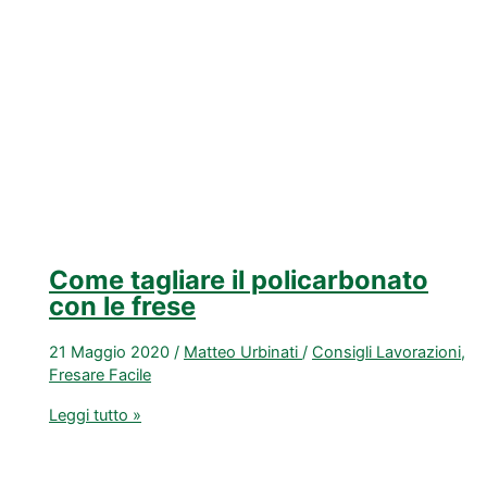
Sicuro,
in
modo
Guidato
Come tagliare il policarbonato
con le frese
21 Maggio 2020
/
Matteo Urbinati
/
Consigli Lavorazioni
,
Fresare Facile
Come
Leggi tutto »
tagliare
il