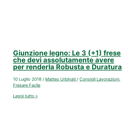
Giunzione legno: Le 3 (+1) frese
che devi assolutamente avere
per renderla Robusta e Duratura
10 Luglio 2018
/
Matteo Urbinati
/
Consigli Lavorazioni
,
Fresare Facile
Giunzione
Leggi tutto »
legno:
Le
3
(+1)