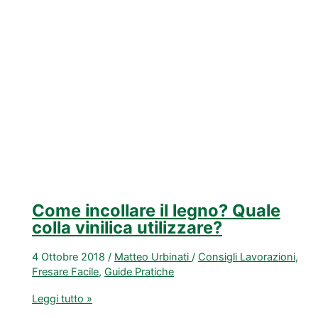
devi
Rispettare
per
non
ritrovarti
con
un
Occhio
di
Vetro
o
con
Come incollare il legno? Quale
un
colla vinilica utilizzare?
Dito
Mozzato.
4 Ottobre 2018
/
Matteo Urbinati
/
Consigli Lavorazioni
,
Fresare Facile
,
Guide Pratiche
Come
Leggi tutto »
incollare