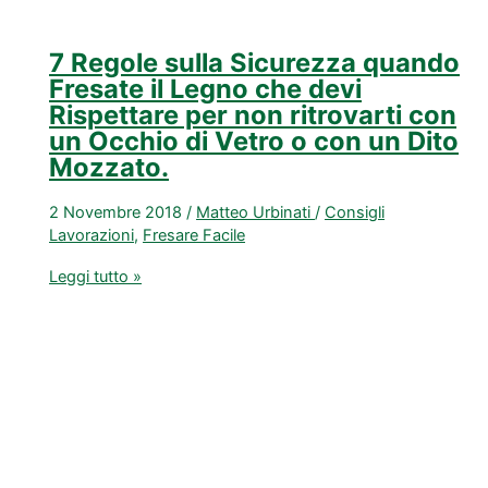
7 Regole sulla Sicurezza quando
Fresate il Legno che devi
Rispettare per non ritrovarti con
un Occhio di Vetro o con un Dito
Mozzato.
2 Novembre 2018
/
Matteo Urbinati
/
Consigli
Lavorazioni
,
Fresare Facile
7
Leggi tutto »
Regole
sulla
Sicurezza
quando
Fresate
il
Legno
che