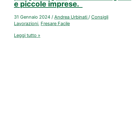
e piccole imprese.
31 Gennaio 2024
/
Andrea Urbinati
/
Consigli
Lavorazioni
,
Fresare Facile
La
Leggi tutto »
sconvolgente
verità
sui
parametri
di
lavoro
delle
frese
per
gli
artigiani,
hobbisti
esigenti