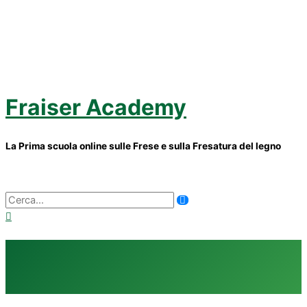
Vai
al
contenuto
Fraiser Academy
La Prima scuola online sulle Frese e sulla Fresatura del legno
Menu
principale
Ricerca
per: