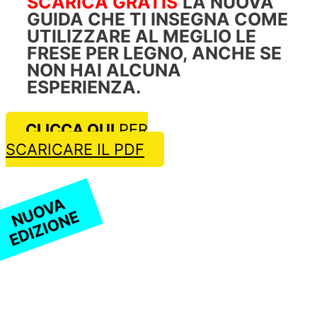
SCARICA GRATIS
LA NUOVA
GUIDA CHE TI INSEGNA COME
UTILIZZARE AL MEGLIO LE
FRESE PER LEGNO, ANCHE SE
NON HAI ALCUNA
ESPERIENZA.
CLICCA QUI
PER
SCARICARE IL PDF
NUOVA
EDIZIONE