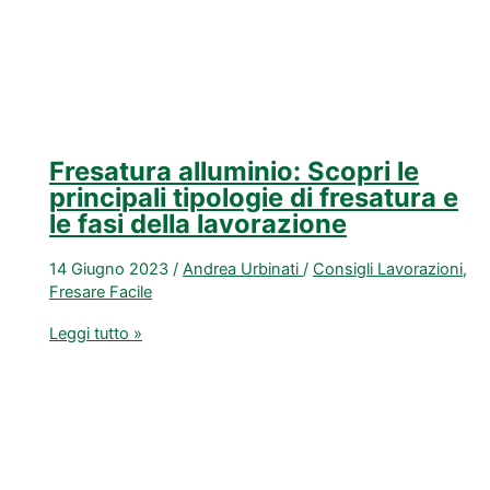
e
piccole
imprese.
Fresatura alluminio: Scopri le
principali tipologie di fresatura e
le fasi della lavorazione
14 Giugno 2023
/
Andrea Urbinati
/
Consigli Lavorazioni
,
Fresare Facile
Fresatura
Leggi tutto »
alluminio:
Scopri
le
principali
tipologie
di