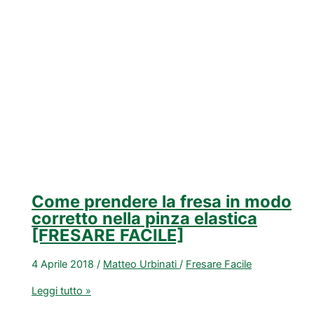
tua
fresa
[FRESARE
FACILE]
Come prendere la fresa in modo
corretto nella pinza elastica
[FRESARE FACILE]
4 Aprile 2018
/
Matteo Urbinati
/
Fresare Facile
Come
Leggi tutto »
prendere