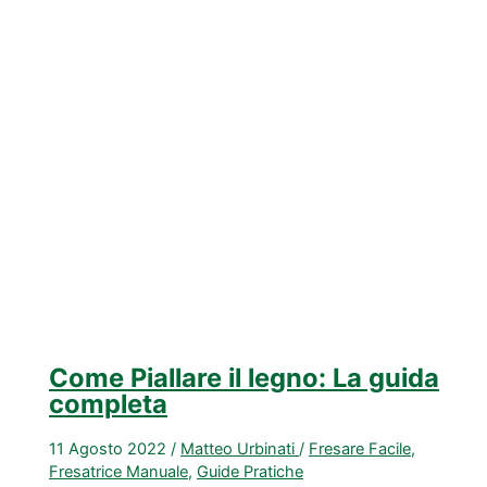
fresatura
e
le
fasi
della
lavorazione
Come Piallare il legno: La guida
completa
11 Agosto 2022
/
Matteo Urbinati
/
Fresare Facile
,
Fresatrice Manuale
,
Guide Pratiche