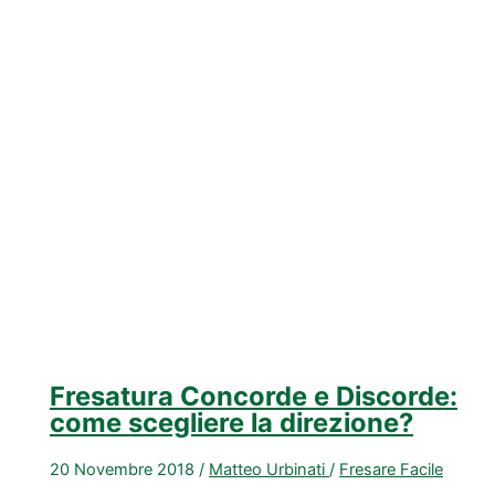
parametri
di
lavoro
per
le
tue
frese
Fraiser
Fresatura Concorde e Discorde:
come scegliere la direzione?
20 Novembre 2018
/
Matteo Urbinati
/
Fresare Facile