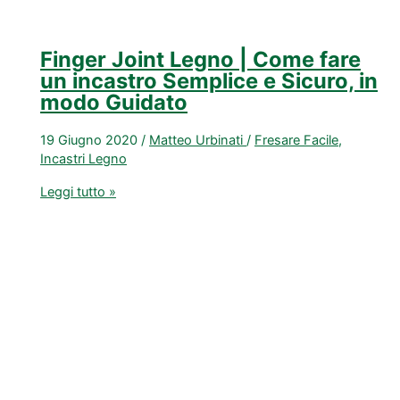
Finger Joint Legno | Come fare
un incastro Semplice e Sicuro, in
modo Guidato
19 Giugno 2020
/
Matteo Urbinati
/
Fresare Facile
,
Incastri Legno
Finger
Leggi tutto »
Joint
Legno
|
Come
fare
un
incastro
Semplice
e