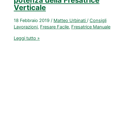
potenza della Fresatrice
Verticale
18 Febbraio 2019
/
Matteo Urbinati
/
Consigli
Lavorazioni
,
Fresare Facile
,
Fresatrice Manuale
[GUIDA]
Leggi tutto »
Come
scegliere
la
potenza
della
Fresatrice
Verticale