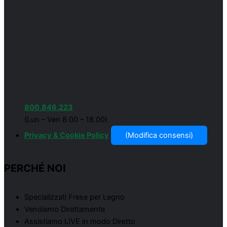
800.846.223
(Lun – Ven 8.00 – 18.00)
Privacy & Cookie Policy
(Modifica consensi)
PERCHÉ NOI
Specializzati Frese per Legno
Vendiamo Direttamente
Assistiamo LIVE in modo Diretto