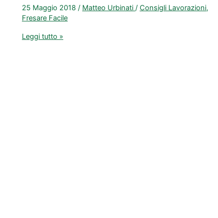
25 Maggio 2018
/
Matteo Urbinati
/
Consigli Lavorazioni
,
Fresare Facile
Parametri
Leggi tutto »
fresatura
manuale:
quali
sono
e
come
impostarli
per
una
fresatura
perfetta