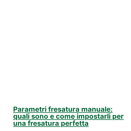
frese
che
devi
assolutamente
avere
per
renderla
Robusta
e
Duratura
Parametri fresatura manuale:
quali sono e come impostarli per
una fresatura perfetta