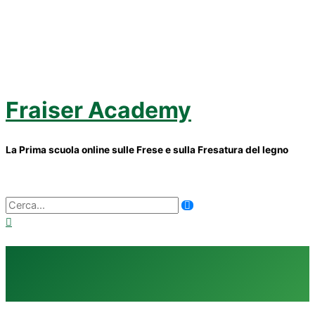
Vai
al
contenuto
Fraiser Academy
La Prima scuola online sulle Frese e sulla Fresatura del legno
Menu
principale
Ricerca
per: