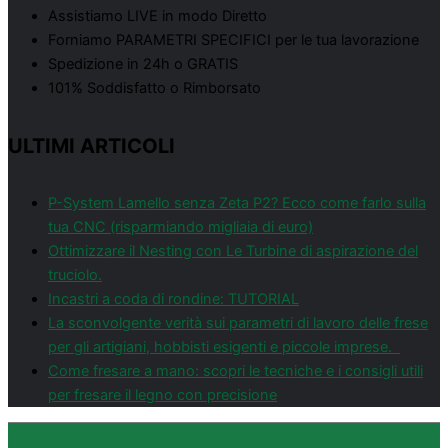
Assistiamo LIVE in modo Diretto
Forniamo PARAMETRI SPECIFICI per le tua lavorazione
Spedizione in 24h o GRATIS
101% Soddisfatto o Rimborsato
ULTIMI ARTICOLI
P-System Lamello senza Zeta P2? Ecco come farlo sulla
tua CNC (risparmiando migliaia di euro)
Ottimizzare il Nesting con Le Turbine di aspirazione del
truciolo.
Incastri a coda di rondine: TUTORIAL
La sconvolgente verità sui parametri di lavoro delle frese
per gli artigiani, hobbisti esigenti e piccole imprese.
Come fresare a mano: scopri le tecniche e i consigli utili
per fresare il legno con precisione