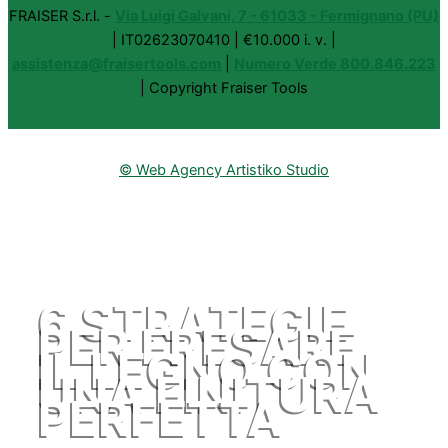
FRAISER S.r.l. -
Via Luigi Galvani, 7 - 61033 - Fermignano (PU)
| IT02623070410 | €10.000 i. v. |
assistenza@fraisertools.com
|
Numero Verde 800.846.223
| Copyright Fraiser Tools
© Web Agency Artistiko Studio
6 STRATEGIE
PER FRESARE
IL LEGNO CON
UNA FINITURA
PERFETTA