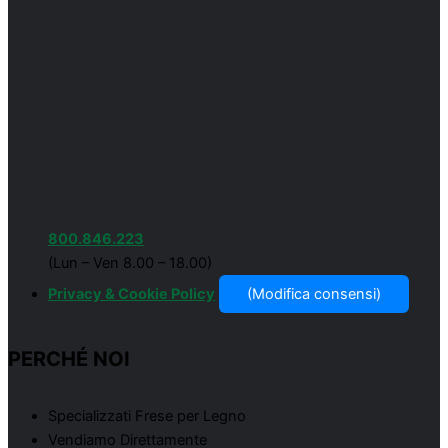
800.846.223
(Lun – Ven 8.00 – 18.00)
Privacy & Cookie Policy
(Modifica consensi)
PERCHÉ NOI
Specializzati Frese per Legno
Vendiamo Direttamente