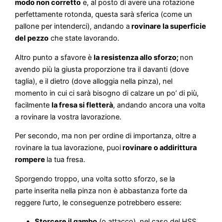
modo non corretto
e, al posto di avere una rotazione
perfettamente rotonda, questa sarà sferica (come un
pallone per intenderci), andando a
rovinare la superficie
del pezzo
che state lavorando.
Altro punto a sfavore è
la resistenza allo sforzo;
non
avendo più la giusta proporzione tra il davanti (dove
taglia), e il dietro (dove alloggia nella pinza), nel
momento in cui ci sarà bisogno di calzare un po’ di più,
facilmente
la fresa si fletterà
, andando ancora una volta
a rovinare la vostra lavorazione.
Per secondo, ma non per ordine di importanza, oltre a
rovinare la tua lavorazione, puoi
rovinare o addirittura
rompere
la tua fresa.
Sporgendo troppo, una volta sotto sforzo, se la
parte inserita nella pinza non è abbastanza forte da
reggere l’urto, le conseguenze potrebbero essere:
Storcere il gambo
(o attacco), nel caso del HSS