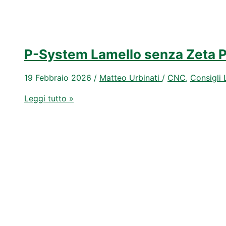
P-System Lamello senza Zeta P2
19 Febbraio 2026
/
Matteo Urbinati
/
CNC
,
Consigli 
P-
Leggi tutto »
System
Lamello
senza
Zeta
P2?
Ecco
come
farlo
sulla