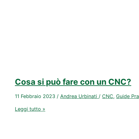
utilizzare
il
pantografo
con
il
nostro
corso
Da
Zero
a
Cosa si può fare con un CNC?
Fresatore
11 Febbraio 2023
/
Andrea Urbinati
/
CNC
,
Guide Pra
Cosa
Leggi tutto »
si
può
fare