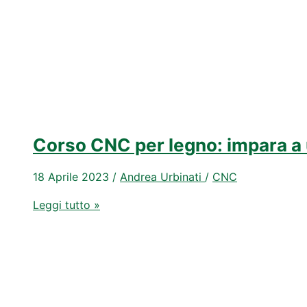
del
truciolo.
Corso CNC per legno: impara a u
18 Aprile 2023
/
Andrea Urbinati
/
CNC
Corso
Leggi tutto »
CNC
per
legno:
impara
a