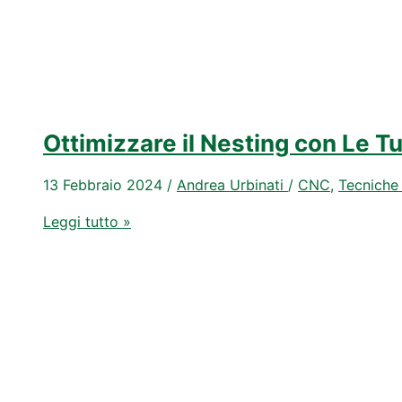
tua
CNC
(risparmiando
migliaia
di
euro)
Ottimizzare il Nesting con Le Tu
13 Febbraio 2024
/
Andrea Urbinati
/
CNC
,
Tecniche
Ottimizzare
Leggi tutto »
il
Nesting
con
Le
Turbine
di
aspirazione