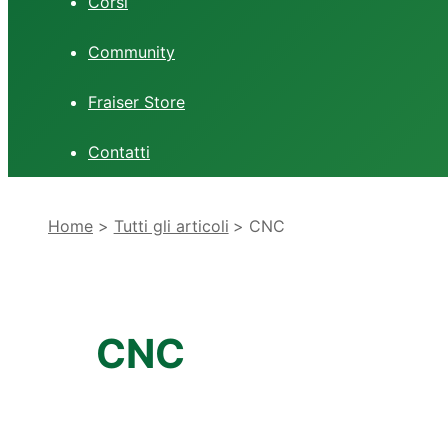
Corsi
Community
Fraiser Store
Contatti
Home
Tutti gli articoli
CNC
CNC