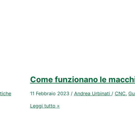
Come funzionano le macch
tiche
11 Febbraio 2023
/
Andrea Urbinati
/
CNC
,
Gu
Come
Leggi tutto »
funzionano
le
macchine