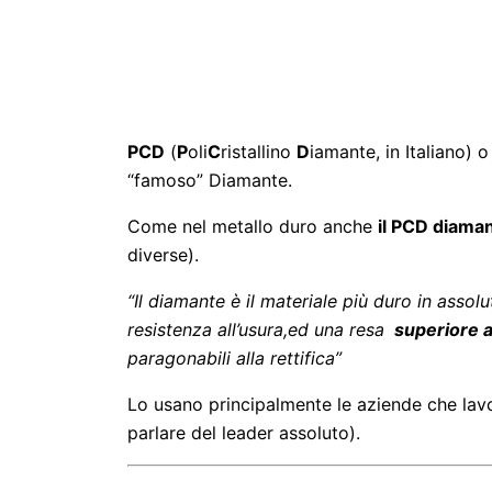
PCD
(
P
oli
C
ristallino
D
iamante, in Italiano) 
“famoso” Diamante.
Come nel metallo duro anche
il PCD diaman
diverse).
“Il diamante è il materiale più duro in assol
resistenza all’usura,ed una resa
superiore ai
paragonabili alla rettifica”
Lo usano principalmente le aziende che lavora
parlare del leader assoluto).