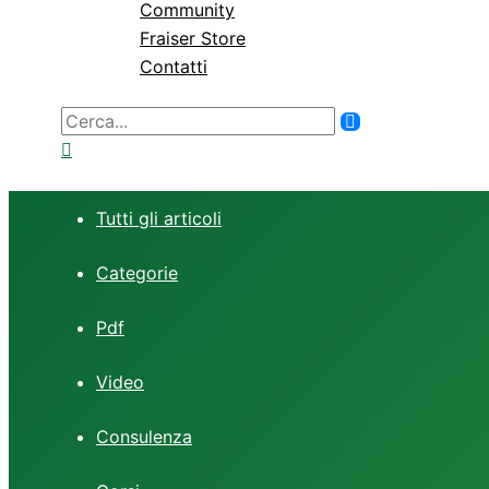
Community
Fraiser Store
Contatti
Ricerca
per:
Tutti gli articoli
Categorie
Pdf
Video
Consulenza