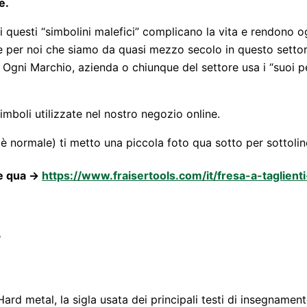
e.
questi “simbolini malefici” complicano la vita e rendono ogn
e per noi che siamo da quasi mezzo secolo in questo settor
 Ogni Marchio, azienda o chiunque del settore usa i “suoi p
simboli utilizzate nel nostro negozio online.
 è normale) ti metto una piccola foto qua sotto per sottolin
e qua ->
https://www.fraisertools.com/it/fresa-a-taglienti-
r
Hard metal, la sigla usata dei principali testi di insegnamento