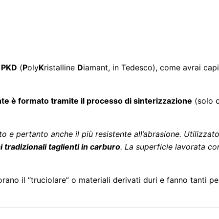
o
PKD
(
P
oly
K
ristalline
D
iamant, in Tedesco), come avrai capit
te è formato tramite il processo di sinterizzazione
(solo c
uto e pertanto anche il più resistente all’abrasione. Utilizz
 tradizionali taglienti in carburo
. La superficie lavorata c
no il “truciolare” o materiali derivati duri e fanno tanti p