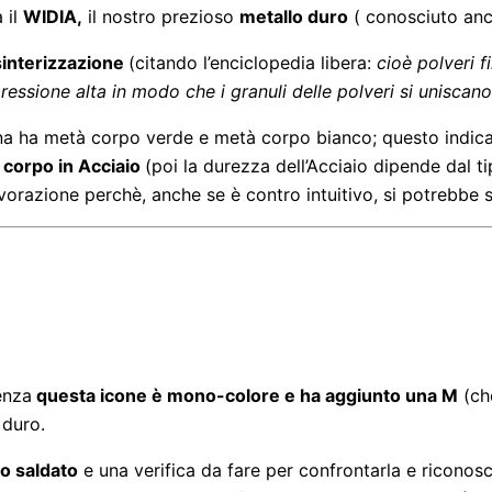
 il
WIDIA,
il nostro prezioso
metallo duro
( conosciuto a
sinterizzazione
(citando l’enciclopedia libera:
cioè polveri 
essione alta in modo che i granuli delle polveri si uniscan
na ha metà corpo verde e metà corpo bianco; questo indic
 corpo in Acciaio
(poi la durezza dell’Acciaio dipende dal t
razione perchè, anche se è contro intuitivo, si potrebbe 
enza
questa icone è mono-colore e ha aggiunto una M
(che
duro.
o saldato
e una verifica da fare per confrontarla e riconosc