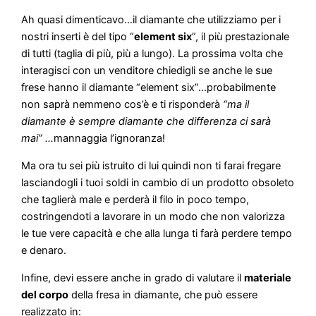
Ah quasi dimenticavo…il diamante che utilizziamo per i
nostri inserti è del tipo “
element six
”, il più prestazionale
di tutti (taglia di più, più a lungo). La prossima volta che
interagisci con un venditore chiedigli se anche le sue
frese hanno il diamante “element six”…probabilmente
non saprà nemmeno cos’è e ti risponderà
“ma il
diamante è sempre diamante che differenza ci sarà
mai” …
mannaggia l’ignoranza!
Ma ora tu sei più istruito di lui quindi non ti farai fregare
lasciandogli i tuoi soldi in cambio di un prodotto obsoleto
che taglierà male e perderà il filo in poco tempo,
costringendoti a lavorare in un modo che non valorizza
le tue vere capacità e che alla lunga ti farà perdere tempo
e denaro.
Infine, devi essere anche in grado di valutare il
materiale
del corpo
della fresa in diamante, che può essere
realizzato in: