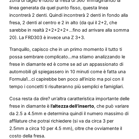
zona di taglio e ruoto la fresa di 360°immaginando la
linea generata da quel punto fisso, questa linea
incontrerà 2 denti. Quindi incontrerà 2 denti in fondo alla
fresa, 2 denti al centro e 2 in alto (da qui il 2+2, che
sarebbe in realtà 2+2+2+2+…fino ad arrivare alla somma
20). La FRD303 è invece una Z 3+3.
Tranquillo, capisco che in un primo momento il tutto ti
possa sembrare complicato…ma stiamo analizzando le
frese in diamante ed è come se ad un appassionato di
automobili gli spiegassero in 10 minuti come è fatta una
Formula1…ci capirebbe ben poco all’inizio ma poi con il
tempo i concetti ti risulteranno più semplici e famigliari.
Cosa resta da dire? un’altra caratteristica importante delle
frese in diamante è
l’altezza dell’inserto
, che può variare
da 2.5 a 4.5mm e determina quindi il numero massimo di
affilature che potrai richiedere (si va da circa 3 per
2.5mm a circa 10 per 4.5 mm), oltre che ovviamente il
costo della fresa.