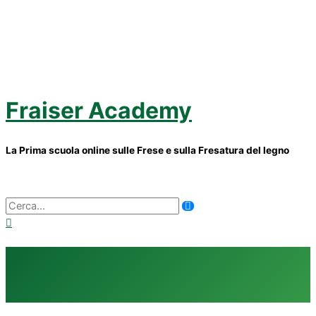
Vai
al
contenuto
Fraiser Academy
La Prima scuola online sulle Frese e sulla Fresatura del legno
Menu
principale
Ricerca
per: